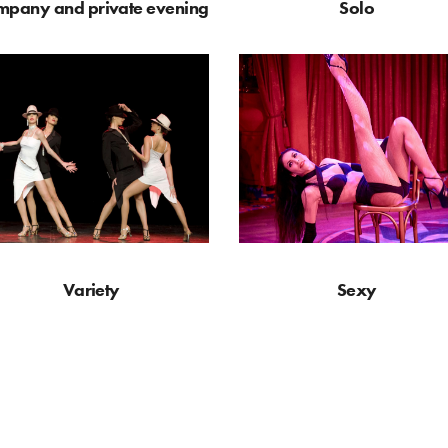
mpany and private evening
Solo
Variety
Sexy