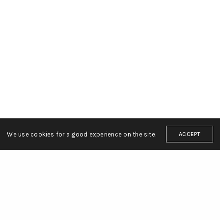
We use cookies for a good experience on the site.
ACCEPT
FOLLOW
nche@yahoo.fr
Facebook
Faceboo
Instagram
Youtube